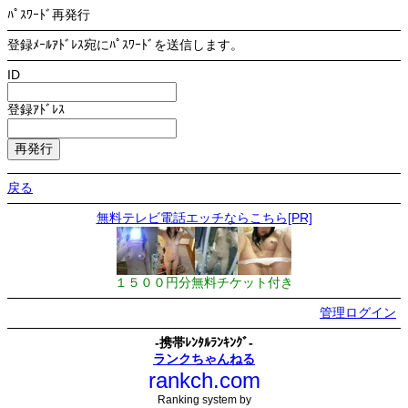
ﾊﾟｽﾜｰﾄﾞ再発行
登録ﾒｰﾙｱﾄﾞﾚｽ宛にﾊﾟｽﾜｰﾄﾞを送信します。
ID
登録ｱﾄﾞﾚｽ
戻る
無料テレビ電話エッチならこちら[PR]
１５００円分無料チケット付き
管理ログイン
-携帯ﾚﾝﾀﾙﾗﾝｷﾝｸﾞ-
ランクちゃんねる
rankch.com
Ranking system by